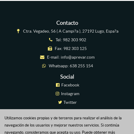
Contacto
Ctra. Vegadeo, 56 ( A Campi?a ), 27192 Lugo, Espa?a
Tel:
982 303 902
Fax: 982 303 125
E-mail:
info@aprevar.com
Whatsapp:
638 255 154
Social
Facebook
Instagram
Twitter
Linkedin
Utilizamos cookies propias y de terceros para realizar el análisis de la
Plataforma Virtual
navegación de los usuarios y mejorar nuestros servicios. Si continúa
navegando, consideramos que acepta su uso. Puede obtener más