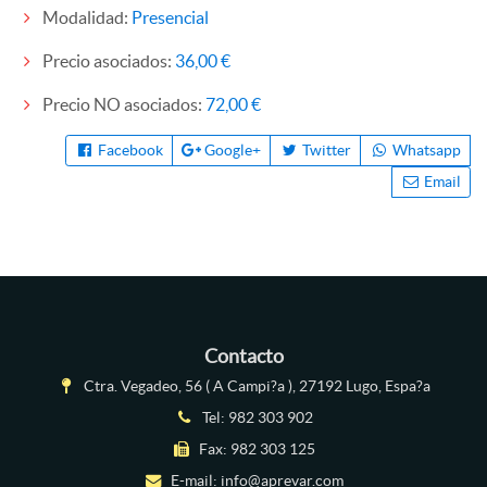
Modalidad:
Presencial
Precio asociados:
36,00 €
Precio NO asociados:
72,00 €
Facebook
Google+
Twitter
Whatsapp
Email
Contacto
Ctra. Vegadeo, 56 ( A Campi?a ), 27192 Lugo, Espa?a
Tel:
982 303 902
Fax: 982 303 125
E-mail:
info@aprevar.com