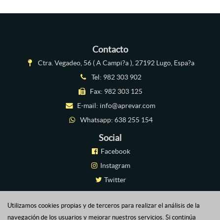
Contacto
Ctra. Vegadeo, 56 ( A Campi?a ), 27192 Lugo, Espa?a
Tel:
982 303 902
Fax: 982 303 125
E-mail:
info@aprevar.com
Whatsapp:
638 255 154
Social
Facebook
Instagram
Twitter
Linkedin
Utilizamos cookies propias y de terceros para realizar el análisis de la
Plataforma Virtual
navegación de los usuarios y mejorar nuestros servicios. Si continúa