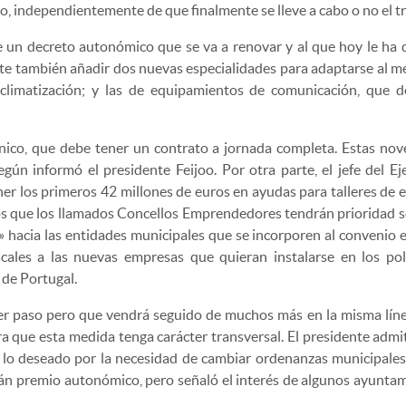
o, independientemente de que finalmente se lleve a cabo o no el tr
 un decreto autonómico que se va a renovar y al que hoy le ha 
ite también añadir dos nuevas especialidades para adaptarse al m
y climatización; y las de equipamientos de comunicación, que 
cnico, que debe tener un contrato a jornada completa. Estas no
ún informó el presidente Feijoo. Por otra parte, el jefe del Ej
er los primeros 42 millones de euros en ayudas para talleres de 
os que los llamados Concellos Emprendedores tendrán prioridad s
a» hacia las entidades municipales que se incorporen al convenio e
scales a las nuevas empresas que quieran instalarse en los po
a de Portugal.
imer paso pero que vendrá seguido de muchos más en la misma líne
ra que esta medida tenga carácter transversal. El presidente admi
e lo deseado por la necesidad de cambiar ordenanzas municipales
drán premio autonómico, pero señaló el interés de algunos ayunta