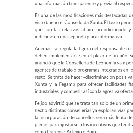
una información transparente y previa al respect
Es una de las modificaciones más destacadas de
visto bueno el Consello da Xunta. El texto perm
que son las relativas al aire acondicionado 
indicarse en una segunda placa informativa.
Además, se regula la figura del responsable té
deben implementarse en el plazo de un año, seg
anunció que la Consellería de Economía va a pon
agentes de trabajo o programas integrados en l
resto. Se trata de hacer «discriminación positiv
Xunta y la Fegamp para ofrecer facilidades fi
industriales, y competir así con la agresiva ofert
Feijoo advirtió que se trata tan solo de un pr
hecho distintas consellerías ya exploran vías pa
la incorporación de concellos será más lenta d
plenos para ajustarse a los incentivos que ten
como Ourense, Arteixo o Boiro.