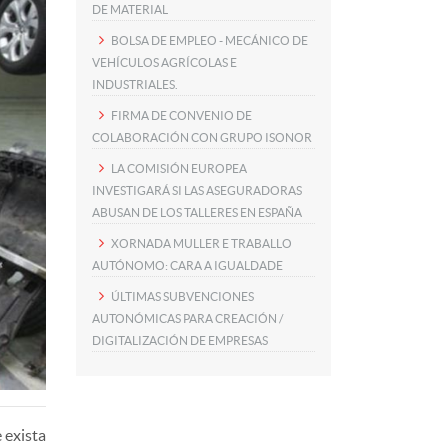
DE MATERIAL
BOLSA DE EMPLEO - MECÁNICO DE
VEHÍCULOS AGRÍCOLAS E
INDUSTRIALES.
FIRMA DE CONVENIO DE
COLABORACIÓN CON GRUPO ISONOR
LA COMISIÓN EUROPEA
INVESTIGARÁ SI LAS ASEGURADORAS
ABUSAN DE LOS TALLERES EN ESPAÑA
XORNADA MULLER E TRABALLO
AUTÓNOMO: CARA A IGUALDADE
ÚLTIMAS SUBVENCIONES
AUTONÓMICAS PARA CREACIÓN /
DIGITALIZACIÓN DE EMPRESAS
 exista