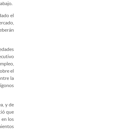
abajo.
dado el
ercado,
deberán
vedades
ecutivo
empleo,
obre el
ntre la
lígonos
a, y de
tió que
 en los
mientos